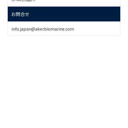
お問合せ
info.japan@akerbiomarine.com