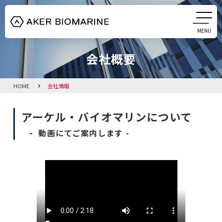
MENU
CLOSE
会社概要
HOME
クリルオイル
HOME
会社情報
藻由来DHAオイル
アーケル・バイオマリンについて
-
動画にてご案内します -
会社概要
お知らせ
資料ダウンロード