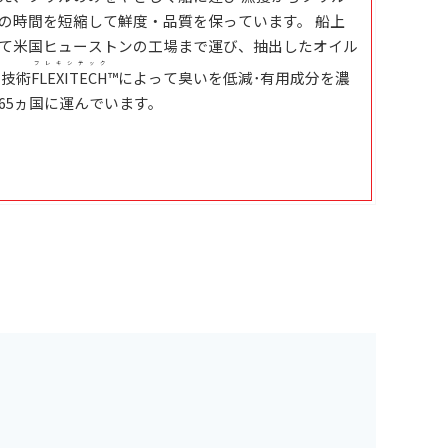
の時間を短縮して鮮度・品質を保っています。 船上
て米国ヒューストンの工場まで運び、抽出したオイル
フレキシテック
製技術
FLEXITECH
™によって臭いを低減･有用成分を濃
65ヵ国に運んでいます。