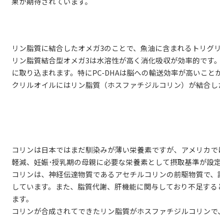
果が期待されています。
リン脂質に結合したオメガ3のことで、魚油に含まれるトリグ
リン脂質結合型オメガ3は水溶性が高く消化吸収が効率的です
に取り込まれます。特にPC-DHAは脳への輸送効率が高いこと
クリルオイルにはリン脂質（ホスファチジルコリン）が結合したPC
コリンは日本ではまだ馴染みが薄い栄養素ですが、アメリカで
軽減、妊娠･授乳期の母親に必要な栄養素として摂取基準が設
コリンは、神経伝達物質であるアセチルコリンの前駆物質で、
しています。また、脂質代謝、肝機能に関与しており不足する
ます。
コリンが合成されてできたリン脂質がホスファチジルコリンで