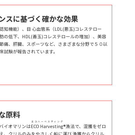
ンスに基づく確かな効果
認知機能）、目 心血管系（LDL(悪玉)コレステロー
肪の低下、HDL(善玉)コレステロールの増加）、美容
節痛、肝臓、スポーツなど、さまざまな分野で５０以
床試験が報告されています。
な原料
エコハーベスティング
バイオマリンは
ECO Harvesting
®漁法で、混獲をゼロ
え、クリルのみをやさしく船に運び 漁獲からクリル