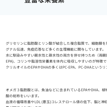
グリセリンに脂肪酸とリン酸が結合した複合脂質で、細胞膜を
グナル伝達、免疫応答など多くの生理機能に関与しています。
水に馴染みやすい親水性と疎水性の両方を併せ持つため（両親媒
EPA)、コリンや脂溶性栄養素を体内に吸収しやすいのが特徴で
クリルオイルのEPAやDHAの多くはPC-EPA、PC-DHAと
オメガ３脂肪酸とは、魚油などに含まれているEPAやDHA、植物
酸の総称をいいます。
血液の循環改善やLDL (悪玉)コレステロール値の低下、脳と