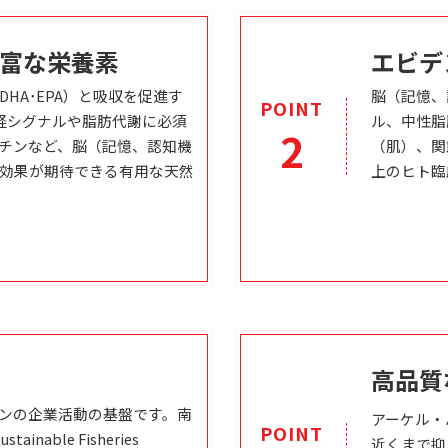
富な栄養素
エビデ
HA･EPA）と吸収を促進す
脳（記憶、
POINT
神経シグナルや脂肪代謝に必須
ル、中性脂
2
チンなど、脳（記憶、認知機
（肌）、関
効果が期待できる有用な天然
上のヒト臨
高品質
ンの企業活動の基盤です。南
アーケル・
POINT
nable Fisheries
近くまで抑