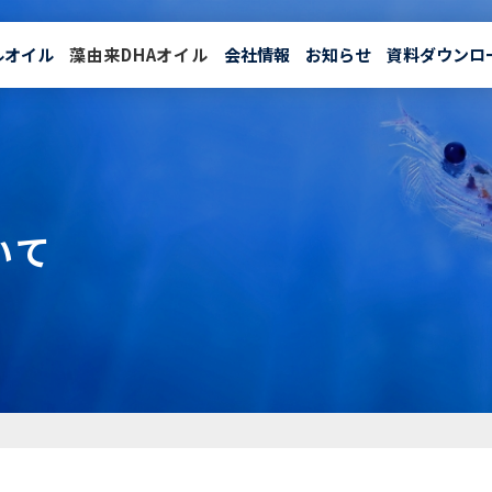
ルオイル
藻由来DHAオイル
会社情報
お知らせ
資料ダウンロ
クリルオイル
藻由来DHAオイル
いて
リバービア
Revervia
®について
リバービア
Revervia
®の特長
リバービア
Revervia
®の効果
リバービア
Revervia
®の資料ダウンロード