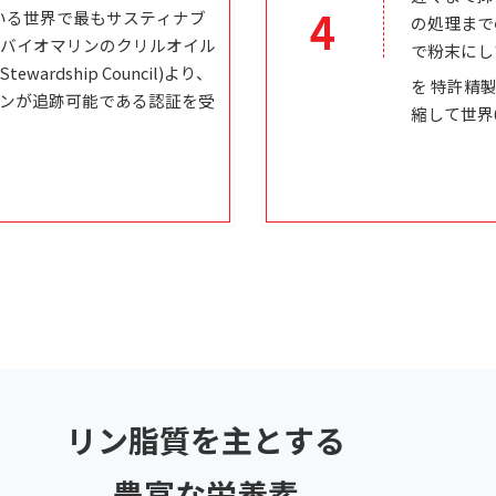
4
得している世界で最もサスティナブ
の処理まで
・バイオマリンのクリルオイル
で粉末にし
wardship Council)より、
を 特許精
ンが追跡可能である認証を受
縮して
世界
リン脂質を主とする
豊富な栄養素