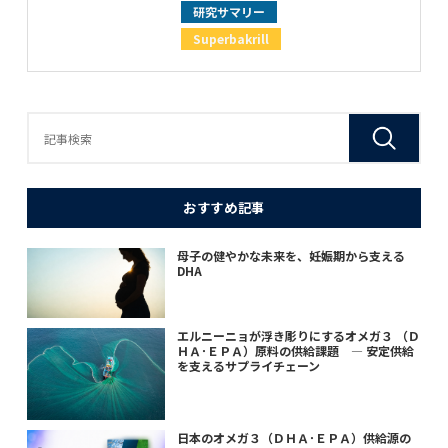
研究サマリー
Superbakrill
おすすめ記事
母子の健やかな未来を、妊娠期から支える
DHA
エルニーニョが浮き彫りにするオメガ３ （Ｄ
ＨＡ･ＥＰＡ）原料の供給課題 ― 安定供給
を支えるサプライチェーン
日本のオメガ３（ＤＨＡ･ＥＰＡ）供給源の