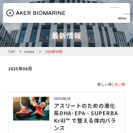
MENU
CLOSE
最新情報
HOME
クリルオイル
TOP
media
2025年06月
藻由来DHAオイル
2025年06月
会社概要
新しい順 |
古い順
2025/06/18
お知らせ
アスリートのための進化
系DHA･EPA - SUPERBA
資料ダウンロード
Krill™ で整える体内バラ
ンス