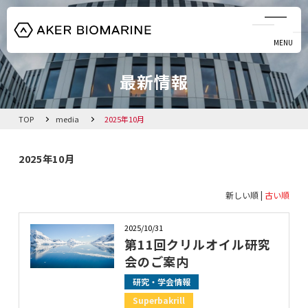
MENU
CLOSE
最新情報
HOME
クリルオイル
TOP
media
2025年10月
藻由来DHAオイル
2025年10月
会社概要
新しい順 |
古い順
2025/10/31
お知らせ
第11回クリルオイル研究
会のご案内
資料ダウンロード
研究・学会情報
Superbakrill