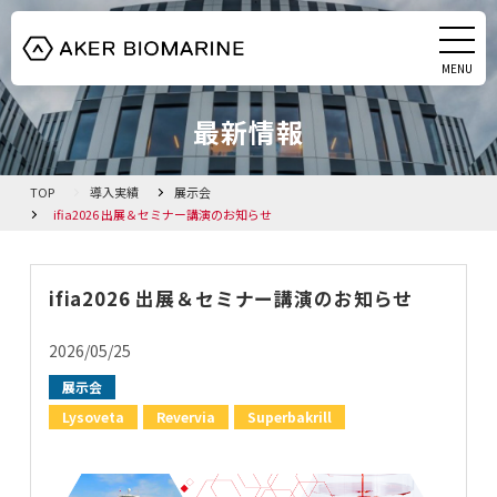
MENU
CLOSE
最新情報
HOME
クリルオイル
TOP
導入実績
展示会
ifia2026 出展＆セミナー講演のお知らせ
藻由来DHAオイル
ifia2026 出展＆セミナー講演のお知らせ
会社概要
2026/05/25
お知らせ
展示会
Lysoveta
Revervia
Superbakrill
資料ダウンロード