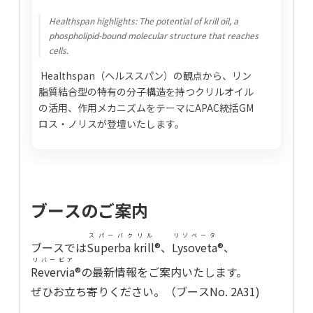
Healthspan highlights: The potential of krill oil, a
phospholipid-bound molecular structure that reaches
cells.
Healthspan（ヘルススパン）の観点から、リン
脂質結合型の特有の分子構造を持つクリルオイル
の活用、作用メカニズムをテーマにAPAC統括GM
ロス・ノリスが登壇いたします。
ブースのご案内
スパーバクリル
リゾベータ
ブースでは
Superba krill
®、
Lysoveta
®、
リバービア
Revervia
®の最新情報をご案内いたします。
ぜひお立ち寄りください。（ブースNo. 2A31)