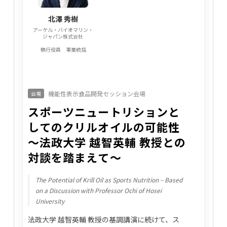
北澤 秀樹
アーケル・バイオマリン・
ジャパン株式会社
執行役員 事業統括
機能性表示食品開発セッション会場
会場
スポーツニュートリションと
してのクリルオイルの可能性
〜法政大学 越智英輔 教授との
対談を踏まえて〜
The Potential of Krill Oil as Sports Nutrition – Based
on a Discussion with Professor Ochi of Hosei
University
法政大学 越智英輔 教授の基調講演に続けて、ス