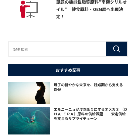
話題の機能性脂質原料”南極クリルオ
イル” 健食原料・OEM展へ出展決
定！
おすすめ記事
母子の健やかな未来を、妊娠期から支える
DHA
エルニーニョが浮き彫りにするオメガ３ （Ｄ
ＨＡ･ＥＰＡ）原料の供給課題 ― 安定供給
を支えるサプライチェーン