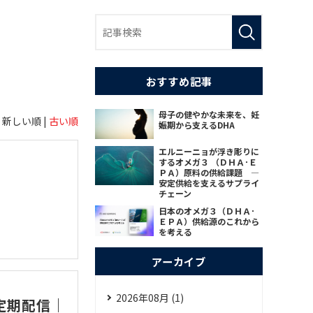
おすすめ記事
母子の健やかな未来を、妊
新しい順 |
古い順
娠期から支えるDHA
エルニーニョが浮き彫りに
するオメガ３ （ＤＨＡ･Ｅ
ＰＡ）原料の供給課題 ―
安定供給を支えるサプライ
チェーン
日本のオメガ３（ＤＨＡ･
ＥＰＡ）供給源のこれから
を考える
アーカイブ
2026年08月 (1)
定期配信｜