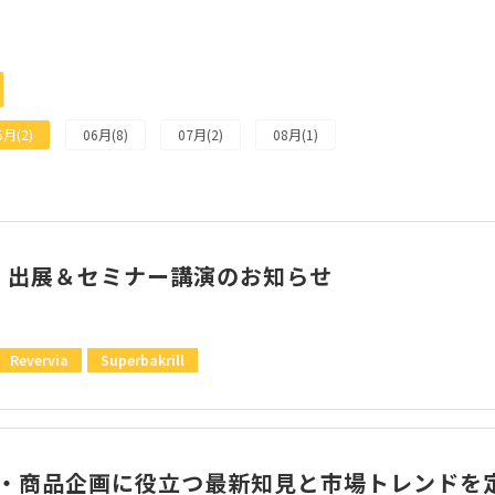
資料ダウンロード
5月(2)
06月(8)
07月(2)
08月(1)
026 出展＆セミナー講演のお知らせ
Revervia
Superbakrill
・商品企画に役立つ最新知見と市場トレンドを