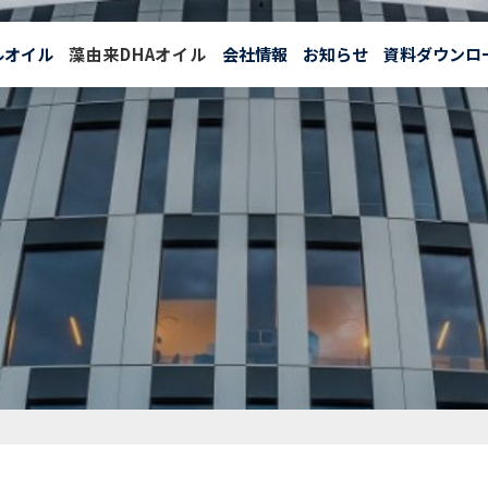
ルオイル
藻由来DHAオイル
会社情報
お知らせ
資料ダウンロ
クリルオイル
藻由来DHAオイル
リバービア
Revervia
®について
リバービア
Revervia
®の特長
リバービア
Revervia
®の効果
リバービア
Revervia
®の資料ダウンロード