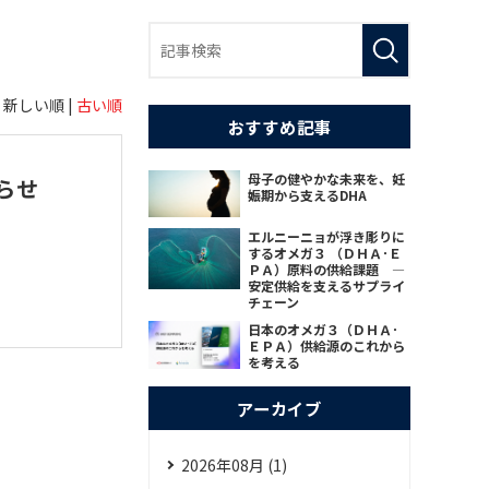
新しい順 |
古い順
おすすめ記事
母子の健やかな未来を、妊
知らせ
娠期から支えるDHA
エルニーニョが浮き彫りに
するオメガ３ （ＤＨＡ･Ｅ
ＰＡ）原料の供給課題 ―
安定供給を支えるサプライ
チェーン
日本のオメガ３（ＤＨＡ･
ＥＰＡ）供給源のこれから
を考える
アーカイブ
2026年08月 (1)