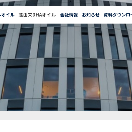
ルオイル
藻由来DHAオイル
会社情報
お知らせ
資料ダウンロ
クリルオイル
藻由来DHAオイル
リバービア
Revervia
®について
リバービア
Revervia
®の特長
リバービア
Revervia
®の効果
リバービア
Revervia
®の資料ダウンロード