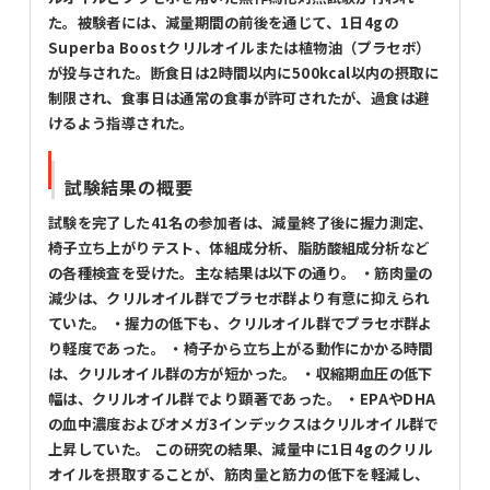
た。被験者には、減量期間の前後を通じて、1日4gの
Superba Boostクリルオイルまたは植物油（プラセボ）
が投与された。断食日は2時間以内に500kcal以内の摂取に
制限され、食事日は通常の食事が許可されたが、過食は避
けるよう指導された。
試験結果の概要
試験を完了した41名の参加者は、減量終了後に握力測定、
椅子立ち上がりテスト、体組成分析、脂肪酸組成分析など
の各種検査を受けた。主な結果は以下の通り。 ・筋肉量の
減少は、クリルオイル群でプラセボ群より有意に抑えられ
ていた。 ・握力の低下も、クリルオイル群でプラセボ群よ
り軽度であった。 ・椅子から立ち上がる動作にかかる時間
は、クリルオイル群の方が短かった。 ・収縮期血圧の低下
幅は、クリルオイル群でより顕著であった。 ・EPAやDHA
の血中濃度およびオメガ3インデックスはクリルオイル群で
上昇していた。 この研究の結果、減量中に1日4gのクリル
オイルを摂取することが、筋肉量と筋力の低下を軽減し、