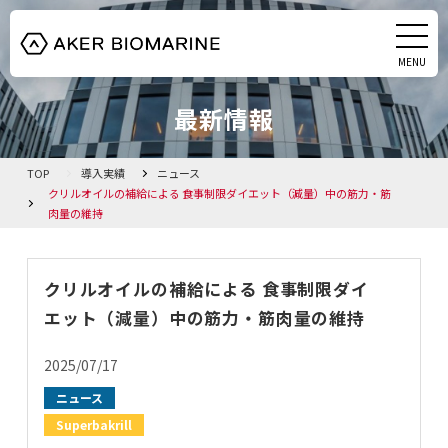
MENU
CLOSE
最新情報
HOME
クリルオイル
TOP
導入実績
ニュース
クリルオイルの補給による 食事制限ダイエット（減量）中の筋力・筋
肉量の維持
藻由来DHAオイル
会社概要
クリルオイルの補給による 食事制限ダイ
エット（減量）中の筋力・筋肉量の維持
お知らせ
2025/07/17
資料ダウンロード
ニュース
Superbakrill