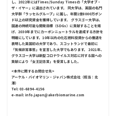
し、2022年にはTimes/Sunday Timesの「大学オブ・
ザ・イヤー」に選出されています。 同大学は、英国の名門
大学群「ラッセルグループ」に属し、年間1億8000万ポン
ド以上の研究資金を獲得しています。 グラスゴー大学は、
国連の持続可能な開発目標（SDGs）に貢献することを掲
げ、2030年までにカーボンニュートラルを達成する方針を
明確にしています。10年以内の化石燃料投資からの撤退を
表明した英国初の大学であり、スコットランドで最初に
「気候非常事態」を宣言した大学でもあります。 2021年、
グラスゴー大学は新型コロナウイルス対応に対する国への
貢献により「女王記念賞」を受賞しました。
<本件に関するお問合せ先>
アーケル・バイオマリン・ジャパン株式会社（担当：北
澤）
Tel: 03-6894-4156
e-mail: info.japan@akerbiomarine.com