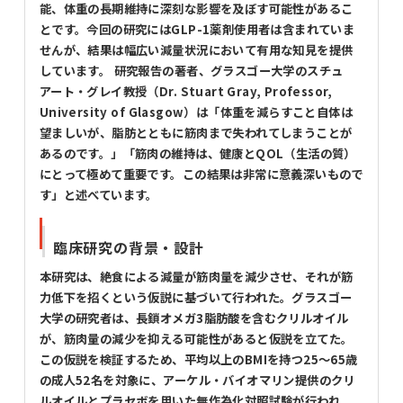
能、体重の長期維持に深刻な影響を及ぼす可能性があるこ
とです。今回の研究にはGLP-1薬剤使用者は含まれていま
せんが、結果は幅広い減量状況において有用な知見を提供
しています。 研究報告の著者、グラスゴー大学のスチュ
アート・グレイ教授（Dr. Stuart Gray, Professor,
University of Glasgow）は「体重を減らすこと自体は
望ましいが、脂肪とともに筋肉まで失われてしまうことが
あるのです。」「筋肉の維持は、健康とQOL（生活の質）
にとって極めて重要です。この結果は非常に意義深いもので
す」と述べています。
臨床研究の背景・設計
本研究は、絶食による減量が筋肉量を減少させ、それが筋
力低下を招くという仮説に基づいて行われた。グラスゴー
大学の研究者は、長鎖オメガ3脂肪酸を含むクリルオイル
が、筋肉量の減少を抑える可能性があると仮説を立てた。
この仮説を検証するため、平均以上のBMIを持つ25〜65歳
の成人52名を対象に、アーケル・バイオマリン提供のクリ
ルオイルとプラセボを用いた無作為化対照試験が行われ