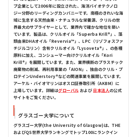
プ企業として2006年に設立された、海洋バイオテクノロ
ジー分野のリーディングカンパニーです。南極のきれいな海
域に生息する天然由来・ナチュラルな栄養源、クリルの世
界最大のサプライヤーとして、業界内で確かな地位を築い
ています。製品は、クリルオイル「Superba Krill®」、藻
類由来DHAオイル「Revervia™」、LPC（リゾフォスファ
チジルコリン）含有クリルオイル「Lysoveta®」、の各種
原料に加え、コンシューマー向けクリルオイル「Kori
Krill®」を展開しています。また、業界横断のプラスチック
廃棄物の削減、再利用事業の「AION」、独自のクリル・プ
ロテインUnderstory®などの関連事業を展開しています。
アーケル・バイオマリンはオスロ証券取引所（AKBM）に
上場しています。詳細は
グローバル
および
日本法人
の公式
サイトをご覧ください。
グラスゴー大学について
グラスゴー大学(the University of Glasgow)は、THE
およびQS世界大学ランキングでトップ100にランクイン