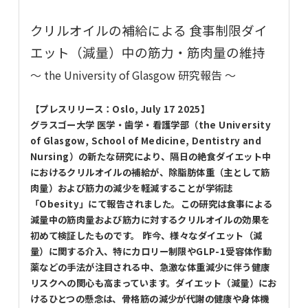
クリルオイルの補給による 食事制限ダイ
エット（減量）中の筋力・筋肉量の維持
～ the University of Glasgow 研究報告 ～
【プレスリリース：Oslo, July 17 2025】
グラスゴー大学 医学・歯学・看護学部（the University
of Glasgow, School of Medicine, Dentistry and
Nursing）の新たな研究により、隔日の絶食ダイエット中
におけるクリルオイルの補給が、除脂肪体重（主として筋
肉量）および筋力の減少を軽減することが学術誌
「Obesity」にて報告されました。この研究は食事による
減量中の筋肉量および筋力に対するクリルオイルの効果を
初めて検証したものです。 昨今、様々なダイエット（減
量）に関する介入、特にカロリー制限やGLP-1受容体作動
薬などの手法が注目される中、急激な体重減少に伴う健康
リスクへの関心も高まっています。ダイエット（減量）にお
けるひとつの懸念は、骨格筋の減少が代謝の健康や身体機