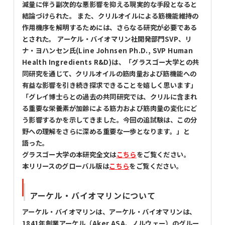
減量に伴う副次的な悪影響を抑える現実的な手段となると
結論づけられた。 また、クリルオイルによる筋機能維持の
作用機序を解明するためには、さらなる研究が必要である
とされた。 アーケル・バイオマリン社開発部門SVP、リ
ナ・ヨハンセン氏(Line Johnsen Ph.D., SVP Human
Health Ingredients R&D)は、「グラスゴー大学との共
同研究を通じて、クリルオイルの筋肉量および筋機能への
有益な影響を引き続き探求できることを嬉しく思います」
「グレイ博士らとの過去の共同研究では、クリルに含まれ
る重要な栄養素が加齢による筋力および筋肉量の変化にど
う影響するかを示してきました。今回の追試験は、この分
野への理解をさらに深める重要な一歩となります。」と
語った。
グラスゴー大学の本研究全文は
こちら
をご覧ください。
本リリースのグローバル版は
こちら
をご覧ください。
アーケル・バイオマリンについて
アーケル・バイオマリンは、アーケル・バイオマリンは、
1841年創業アーケル（Aker ASA、ノルウェー）のグルー